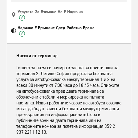
Услугата За Взимане Не Е Налична
Налично Е Връщане След Работно Време
Насоки от терминал
Гишето за наем се намира в залата за пристигащи на
терминал 2. Летище София предоставя безплатна
услуга за автобус-совалка между терминал 1 и 2 на
всеки 30 минути от 7:00 часа до 18:45 часа. Спирките
на автобуса-совалка пред двата терминала са
обозначени с табели и маркировка на пътната
настилка. Извън работните часове на автобуса-совалка
могат да бъдат заявени безплатни междутерминални
прехвърляния на информационните бюра в
публичните зони на двата терминала или на
телефонните номера за полетна информация 359 2
937 2211 12 13.