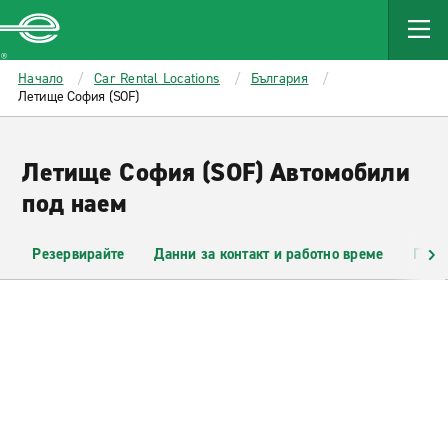
MAIN
CONTENT
Enterprise
Начало
Car Rental Locations
България
Летище София (SOF)
Летище София (SOF) Автомобили
под наем
Резервирайте
Данни за контакт и работно време
Прав