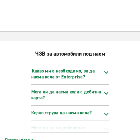
ЧЗВ за автомобили под наем
Какво ми е необходимо, за да
наема кола от Enterprise?
Мога ли да наема кола с дебитна
карта?
Колко струва да наема кола?
Мога ли да модифицирам
удължа или откажа резервацията
си?