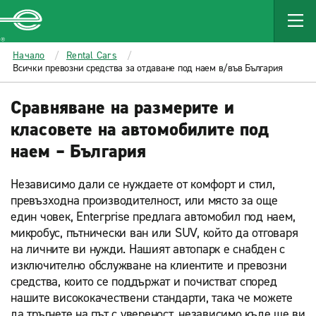
MAIN
CONTENT
Enterprise
Начало
Rental Cars
Всички превозни средства за отдаване под наем в/във България
Сравняване на размерите и
класовете на автомобилите под
наем – България
Независимо дали се нуждаете от комфорт и стил,
превъзходна производителност, или място за още
един човек, Enterprise предлага автомобил под наем,
микробус, пътнически ван или SUV, който да отговаря
на личните ви нужди. Нашият автопарк е снабден с
изключително обслужване на клиентите и превозни
средства, които се поддържат и почистват според
нашите висококачествени стандарти, така че можете
да тръгнете на път с увереност, независимо къде ще ви