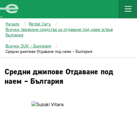
MAIN
CONTENT
Enterprise
Начало
Rental Cars
Всички превозни средства за отдаване под наем в/във
България
Всички SUV – България
Средни джипове Отдаване под наем – България
Средни джипове Отдаване под
наем – България